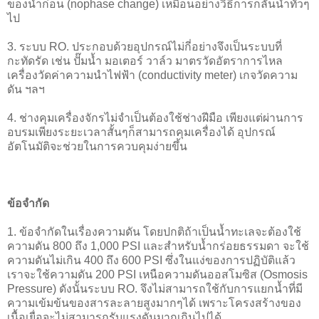
ของน้ำก่อน (nophase change) เหมือนอย่างวิธีการกลั่นน้ำทั่วๆ
ไป
3. ระบบ RO. ประกอบด้วยอุปกรณ์ไม่กี่อย่างจึงเป็นระบบที่
กะทัดรัด เช่น ปั๊มน้ำ มอเตอร์ วาล์ว มาตรวัดอัตราการไหล
เครื่องวัดค่าความนำไฟฟ้า (conductivity meter) เกจวัดความ
ดัน ฯลฯ
4. ช่างคุมเครื่องจักรไม่จำเป็นต้องใช้ช่างฝีมือ เพียงแต่ผ่านการ
อบรมเพียงระยะเวลาสั้นๆก็สามารถคุมเครื่องได้ อุปกรณ์
อัตโนมัติจะช่วยในการควบคุมง่ายขึ้น
ข้อจำกัด
1. ข้อจำกัดในเรื่องความดัน โดยปกติถ้าเป็นน้ำทะเลจะต้องใช้
ความดัน 800 ถึง 1,000 PSI และสำหรับน้ำกร่อยธรรมดา จะใช้
ความดันไม่เกิน 400 ถึง 600 PSI ซึ่งในแง่ของการปฏิบัติแล้ว
เราจะใช้ความดัน 200 PSI เหนือความดันออสโมซิส (Osmosis
Pressure) ดังนั้นระบบ RO. จึงไม่สามารถใช้กับการแยกน้ำที่มี
ความเข้มข้นของสารละลายสูงมากๆได้ เพราะโครงสร้างของ
เนื้อเยื่อจะไม่สามารถรับแรงดันมากเกินไปได้