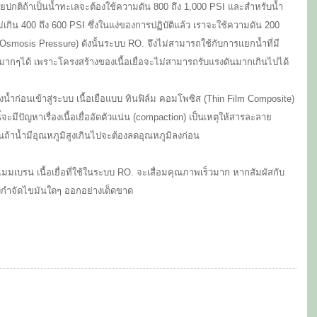
ดยปกติถ้าเป็นน้ำทะเลจะต้องใช้ความดัน 800 ถึง 1,000 PSI และสำหรับน้ำ
กิน 400 ถึง 600 PSI ซึ่งในแง่ของการปฏิบัติแล้ว เราจะใช้ความดัน 200
smosis Pressure) ดังนั้นระบบ RO. จึงไม่สามารถใช้กับการแยกน้ำที่มี
กๆได้ เพราะโครงสร้างของเนื้อเยื่อจะไม่สามารถรับแรงดันมากเกินไปได้
งน้ำก่อนเข้าสู่ระบบ เนื้อเยื่อแบบ ทินฟิล์ม คอมโพซิส (Thin Film Composite)
นี้จะมีปัญหาเรื่องเนื้อเยื่ออัดตัวแน่น (compaction) เป็นเหตุให้สารละลาย
นถ้าน้ำมีอุณหภูมิสูงเกินไปจะต้องลดอุณหภูมิลงก่อน
้ทำเมมเบรน เนื้อเยื่อที่ใช้ในระบบ RO. จะเสื่อมคุณภาพเร็วมาก หากสัมผัสกับ
้องกำจัดไขมันใดๆ ออกอย่างเด็ดขาด