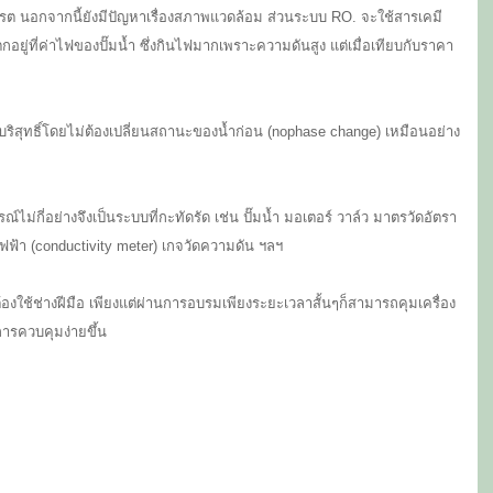
ต นอกจากนี้ยังมีปัญหาเรื่องสภาพแวดล้อม ส่วนระบบ RO. จะใช้สารเคมี
ยู่ที่ค่าไฟของปั๊มน้ำ ซึ่งกินไฟมากเพราะความดันสูง แต่เมื่อเทียบกับราคา
ริสุทธิ์โดยไม่ต้องเปลี่ยนสถานะของน้ำก่อน (nophase change) เหมือนอย่าง
ไม่กี่อย่างจึงเป็นระบบที่กะทัดรัด เช่น ปั๊มน้ำ มอเตอร์ วาล์ว มาตรวัดอัตรา
ฟ้า (conductivity meter) เกจวัดความดัน ฯลฯ
นต้องใช้ช่างฝีมือ เพียงแต่ผ่านการอบรมเพียงระยะเวลาสั้นๆก็สามารถคุมเครื่อง
การควบคุมง่ายขึ้น