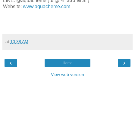
LINE: @aquacheme ( มี @ ข้างหน้าด้วย )
Website:
www.aquacheme.com
at
10:38 AM
‹
›
Home
View web version