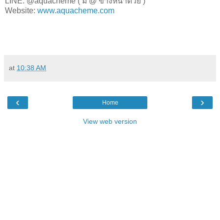
LINE: @aquacheme ( มี @ ข้างหน้าด้วย )
Website:
www.aquacheme.com
at
10:38 AM
‹
›
Home
View web version